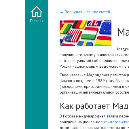
← Вернуться к списку статей
Главная
Ма
Мадри
получить его защиту в иностранных г
интеллектуальной собственности прои
России национальным ведомством по в
Свое название Мадридская регистраци
Намного позднее в 1989 году был при
(последними, присоединившимися в ок
организация интеллектуальной собств
Как работает Мад
В России международная заявка пере
получено национальное
свидетельство
дожидаясь окончания экспертизы по с