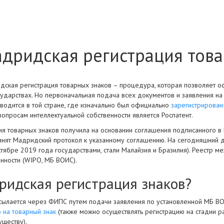
дридская регистрация тов
дская регистрация товарных знаков – процедура, которая позволяет о
осударствах. Но первоначальная подача всех документов и заявления н
зводится в той стране, где изначально был официально
зарегистрирован
опросам интеллектуальной собственности является Роспатент.
я товарных знаков получила на основании соглашения подписанного в 
нят Мадридский протокол к указанному соглашению. На сегодняшний д
тябре 2019 года государствами, стали Малайзия и Бразилия). Реестр 
енности (WIPO, МБ ВОИС).
ридская регистрация знаков?
сылается через ФИПС путем подачи заявления по установленной МБ В
 на товарный знак
(также можно осуществлять регистрацию на стадии р
уществу).