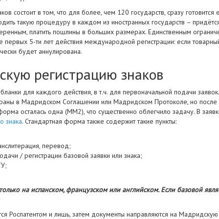
ов состоит в том, что для более, чем 120 государств, сразу готовит
ходить такую процедуру в каждом из иностранных государств – придёт
веренным, платить пошлины в больших размерах. Единственным ограниче
е первых 5-ти лет действия международной регистрации: если товарный 
чески будет аннулирована.
скую регистрацию знаков
ланки для каждого действия, в т.ч. для первоначальной подачи заявок
 страны в Мадридском Соглашении или Мадридском Протоколе, но после 
форма осталась одна (ММ2), что существенно облегчило задачу. В заяв
о знака
. Стандартная форма также содержит такие пункты:
ранслитерация, перевод;
дачи / регистрации базовой заявки или знака;
ТУ;
 только на испанском, французском или английском. Если базовой явля
тся Роспатентом и лишь, затем документы направляются на Мадридску